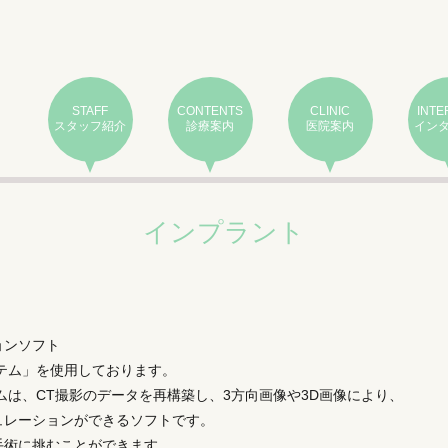
STAFF
CONTENTS
CLINIC
INTE
スタッフ紹介
診療案内
医院案内
イン
インプラント
ョンソフト
テム」を使用しております。
ムは、CT撮影のデータを再構築し、3方向画像や3D画像により、
ュレーションができるソフトです。
手術に挑むことができます。