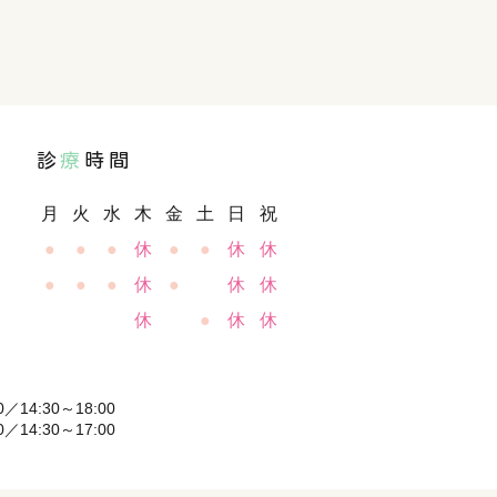
診
療
時間
月
火
水
木
金
土
日
祝
●
●
●
休
●
●
休
休
●
●
●
休
●
休
休
休
●
休
休
／14:30～18:00
／14:30～17:00